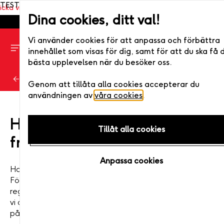
TEST
ka via post eller digitalt) •. Fri bytesrätt • Enkelt att boka >>
Sna
Dina cookies, ditt val!
Vi använder cookies för att anpassa och förbättra
innehållet som visas för dig, samt för att du ska få 
bästa upplevelsen när du besöker oss.
Hem
/
Lös in
Genom att tillåta alla cookies accepterar du
användningen av
våra cookies
.
Härligt, du har en upplevelse
Tillåt alla cookies
framför dig!
Anpassa cookies
Har du fått en värdehandling från Live it? Vad roligt!
För att kunna boka din drömupplevelse behöver du
registrera din värdehandling på ett konto. På så vis kan
vi också skicka påminnelser till dig om giltighetstiden är
på väg att gå ut!